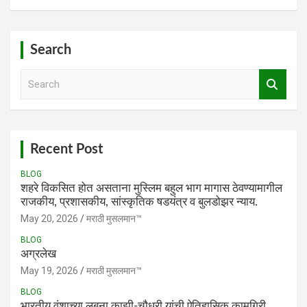
Search
S
e
a
r
c
h
Recent Post
BLOG
शहरे विकसित होत असताना मुस्लिम बहुल भाग मागास ठेवण्यामागील
राजकीय, प्रशासकीय, सांस्कृतिक षडयंत्र व बुलडोझर न्याय.
May 20, 2026
मराठी मुसलमान™️
BLOG
अग्रलेख
May 19, 2026
मराठी मुसलमान™️
BLOG
भारतीय वंशाच्या लुबना काझी-चौधरी यांची ऐतिहासिक कामगिरी