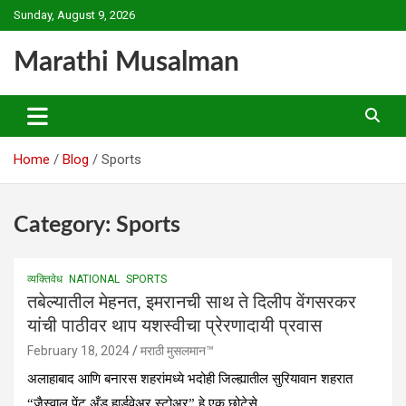
Skip
Sunday, August 9, 2026
to
content
Marathi Musalman
Home
Blog
Sports
Category:
Sports
व्यक्तिवेध
NATIONAL
SPORTS
तबेल्यातील मेहनत, इमरानची साथ ते दिलीप वेंगसरकर
यांची पाठीवर थाप यशस्वीचा प्रेरणादायी प्रवास
February 18, 2024
मराठी मुसलमान™️
अलाहाबाद आणि बनारस शहरांमध्ये भदोही जिल्ह्यातील सुरियावान शहरात
“जैस्वाल पेंट अँड हार्डवेअर स्टोअर” हे एक छोटेसे…