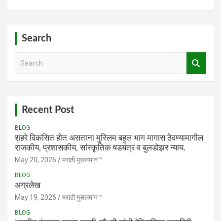
Search
S
e
a
r
c
h
Recent Post
BLOG
शहरे विकसित होत असताना मुस्लिम बहुल भाग मागास ठेवण्यामागील
राजकीय, प्रशासकीय, सांस्कृतिक षडयंत्र व बुलडोझर न्याय.
May 20, 2026
मराठी मुसलमान™️
BLOG
अग्रलेख
May 19, 2026
मराठी मुसलमान™️
BLOG