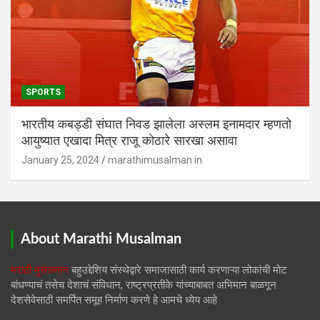
SPORTS
भारतीय कबड्डी संघात निवड झालेला अस्लम इनामदार म्हणतो
आयुष्यात एखादा मित्र राजू कोठारे सारखा असावा
January 25, 2024
marathimusalman.in
About Marathi Musalman
मराठी मुसलमान
बहुउद्देशिय संस्थेद्वारे समाजासाठी कार्य करणाऱ्या लोकांची मोट
बांधण्याचं तसेच देशाचं संविधान, राष्ट्रप्रतीके यांच्याबाबत अभिमान बाळगून
देशसेवेसाठी समर्पित समूह निर्माण करणे हे आमचे ध्येय आहे