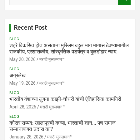
e
a
r
c
h
Recent Post
BLOG
शहरे विकसित होत असताना मुस्लिम बहुल भाग मागास ठेवण्यामागील
राजकीय, प्रशासकीय, सांस्कृतिक षडयंत्र व बुलडोझर न्याय.
May 20, 2026
मराठी मुसलमान™️
BLOG
अग्रलेख
May 19, 2026
मराठी मुसलमान™️
BLOG
भारतीय वंशाच्या लुबना काझी-चौधरी यांची ऐतिहासिक कामगिरी
April 28, 2026
मराठी मुसलमान™️
BLOG
​कौसर सय्यद: खालापूरची कन्या, भारताची शान… पण समाज
सन्मानाबाबत उदास का?
January 28, 2026
मराठी मुसलमान™️